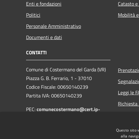
Enti e fondazioni
Catasto e
Politici
Mobilità e
Personale Amministrativo
Documenti e dati
CONTATTI
Comune di Costermano del Garda (VR)
Prenotaz
Piazza G. B. Ferrario, 1 - 37010
Segnalazi
Codice Fiscale: 00650140239
Leggi le 
Partita IVA: 00650140239
Richiesta
PEC:
comunecostermano@cert.ip-
veneto.net
Centralino Unico: +39 045 6208111
Questo sito 
alla navig