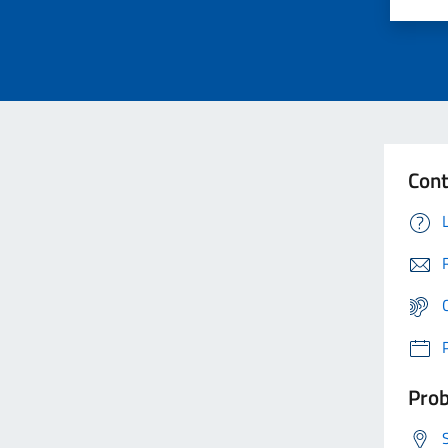
Cont
Prob