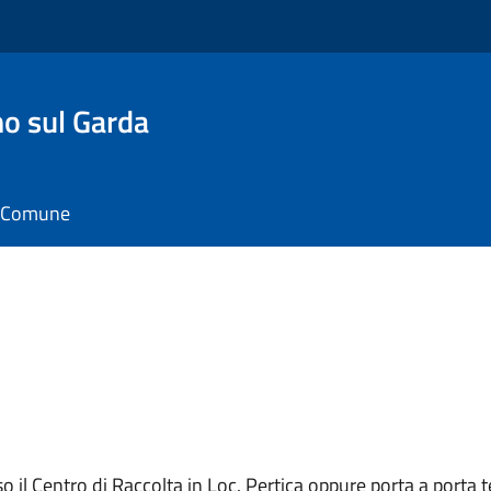
o sul Garda
il Comune
o il Centro di Raccolta in Loc. Pertica oppure porta a porta 