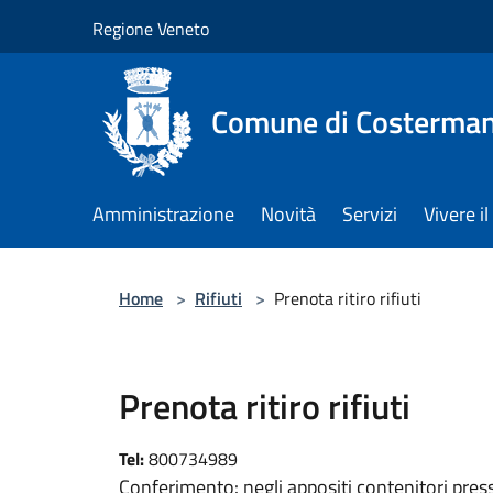
Salta al contenuto principale
Regione Veneto
Comune di Costerman
Amministrazione
Novità
Servizi
Vivere 
Home
>
Rifiuti
>
Prenota ritiro rifiuti
Prenota ritiro rifiuti
Tel:
800734989
Conferimento: negli appositi contenitori press