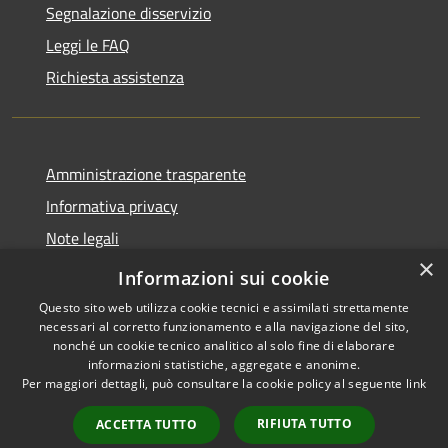
Segnalazione disservizio
Leggi le FAQ
Richiesta assistenza
Amministrazione trasparente
Informativa privacy
Note legali
×
Dichiarazione di Accessibilità
Informazioni sui cookie
Questo sito web utilizza cookie tecnici e assimilati strettamente
necessari al corretto funzionamento e alla navigazione del sito,
nonché un cookie tecnico analitico al solo fine di elaborare
informazioni statistiche, aggregate e anonime.
RSS
Copyright © 2026 • Comune di
Per maggiori dettagli, può consultare la cookie policy al seguente
link
Accessibilità
Costermano sul Garda •
Privacy
Municipium
Powered by
•
RIFIUTA TUTTO
ACCETTA TUTTO
Cookie
Accesso redazione