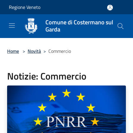
Salta al contenuto principale
Regione Veneto
Comune di Costermano sul
Garda
Home
>
Novità
>
Commercio
Notizie: Commercio