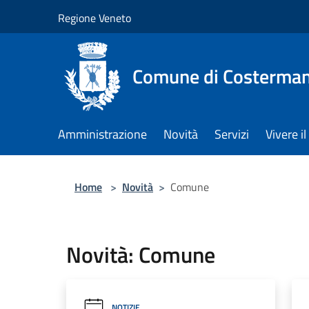
Salta al contenuto principale
Regione Veneto
Comune di Costerman
Amministrazione
Novità
Servizi
Vivere 
Home
>
Novità
>
Comune
Novità: Comune
NOTIZIE