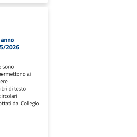
a anno
25/2026
ie sono
permettono ai
nere
ibri di testo
circolari
ottati dal Collegio