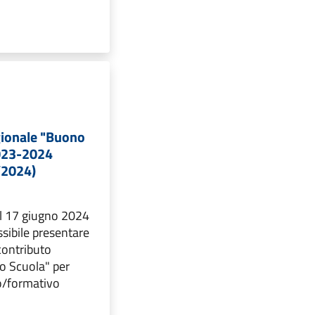
gionale "Buono
2023-2024
/2024)
l 17 giugno 2024
ssibile presentare
contributo
o Scuola" per
co/formativo