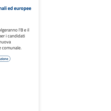
nali ed europee
olgeranno l'8 e il
er i candidati
 nuova
e comunale.
azione