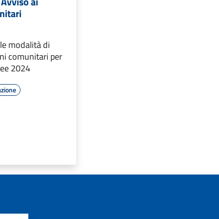
Avviso ai
nitari
le modalità di
ini comunitari per
opee 2024
azione