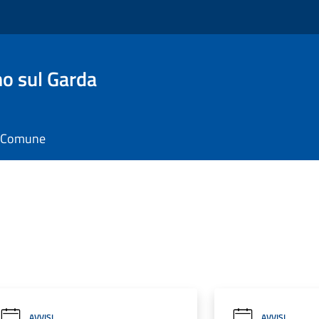
o sul Garda
il Comune
AVVISI
AVVISI