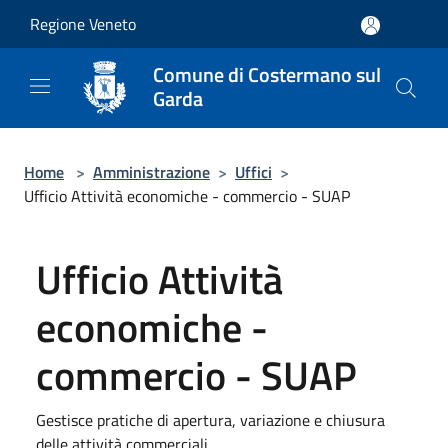
Salta al contenuto principale
Regione Veneto
Comune di Costermano sul
Garda
Home
>
Amministrazione
>
Uffici
>
Ufficio Attività economiche - commercio - SUAP
Ufficio Attività
economiche -
commercio - SUAP
Gestisce pratiche di apertura, variazione e chiusura
delle attività commerciali