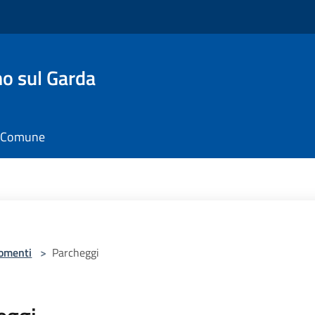
o sul Garda
il Comune
omenti
>
Parcheggi