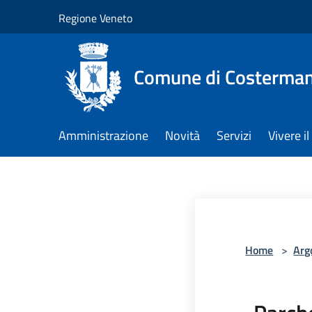
Salta al contenuto principale
Regione Veneto
Comune di Costerman
Amministrazione
Novità
Servizi
Vivere 
Home
>
Arg