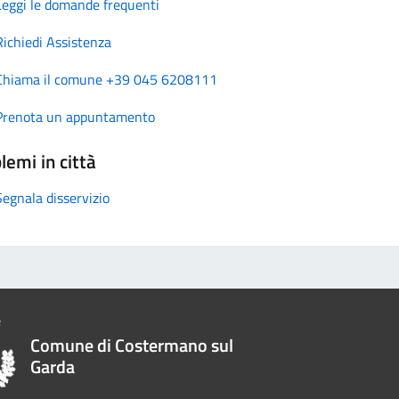
Leggi le domande frequenti
Richiedi Assistenza
Chiama il comune +39 045 6208111
Prenota un appuntamento
lemi in città
Segnala disservizio
Comune di Costermano sul
Garda