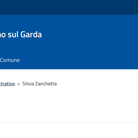
o sul Garda
il Comune
trativo
>
Silvia Zanchetta