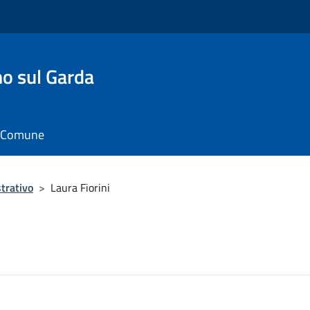
o sul Garda
il Comune
trativo
>
Laura Fiorini