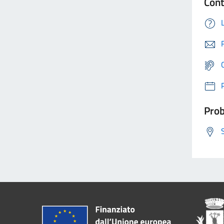
Cont
Prob