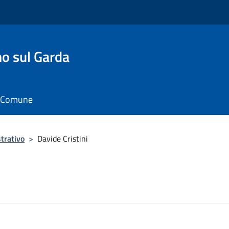
o sul Garda
il Comune
trativo
>
Davide Cristini