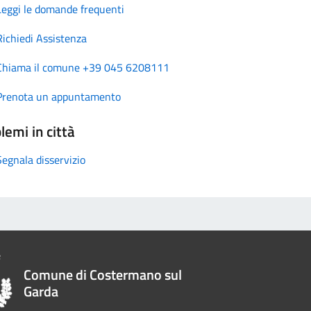
Leggi le domande frequenti
Richiedi Assistenza
Chiama il comune +39 045 6208111
Prenota un appuntamento
lemi in città
Segnala disservizio
Comune di Costermano sul
Garda