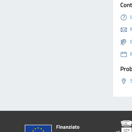
Cont
Prob