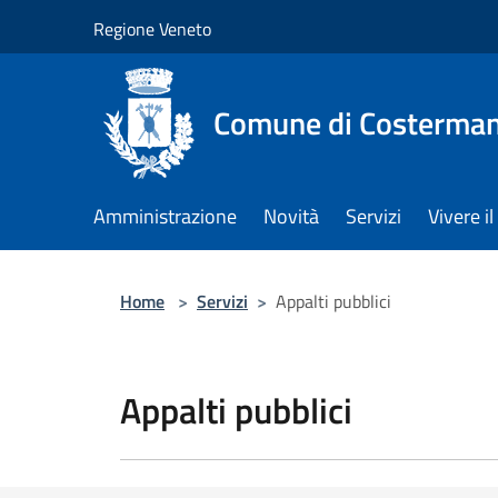
Salta al contenuto principale
Regione Veneto
Comune di Costerman
Amministrazione
Novità
Servizi
Vivere 
Home
>
Servizi
>
Appalti pubblici
Appalti pubblici