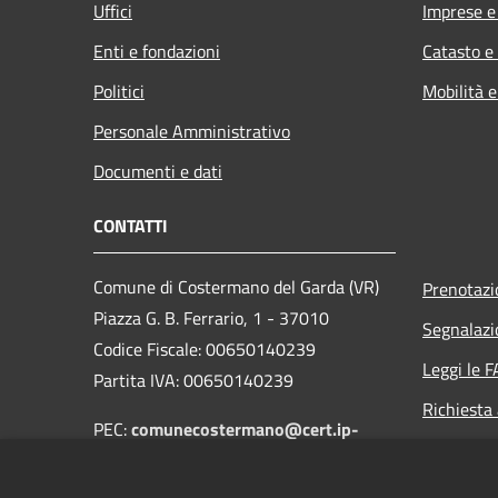
Uffici
Imprese 
Enti e fondazioni
Catasto e
Politici
Mobilità e
Personale Amministrativo
Documenti e dati
CONTATTI
Comune di Costermano del Garda (VR)
Prenotaz
Piazza G. B. Ferrario, 1 - 37010
Segnalazi
Codice Fiscale: 00650140239
Leggi le 
Partita IVA: 00650140239
Richiesta
PEC:
comunecostermano@cert.ip-
veneto.net
Centralino Unico: +39 045 6208111