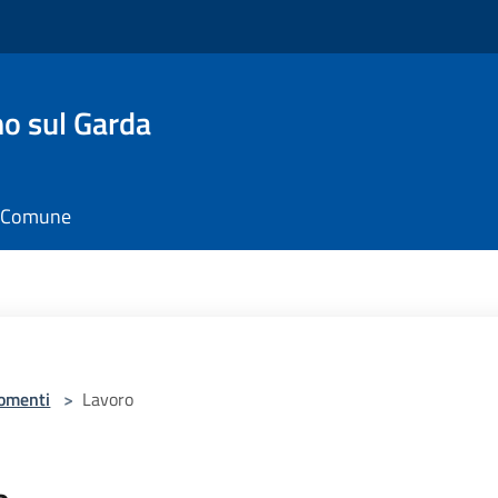
o sul Garda
il Comune
omenti
>
Lavoro