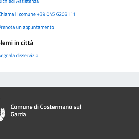
Richiedi Assistenza
Chiama il comune +39 045 6208111
Prenota un appuntamento
lemi in città
Segnala disservizio
Comune di Costermano sul
Garda