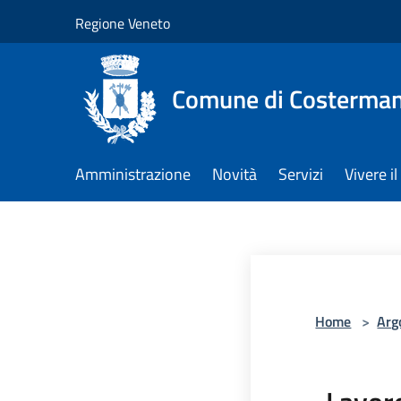
Salta al contenuto principale
Regione Veneto
Comune di Costerman
Amministrazione
Novità
Servizi
Vivere 
Home
>
Arg