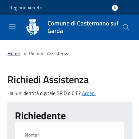
Salta al contenuto principale
Regione Veneto
Comune di Costermano sul
Garda
Home
>
Richiedi Assistenza
Richiedi Assistenza
Hai un’identità digitale SPID o CIE?
Accedi
Richiedente
Nome*